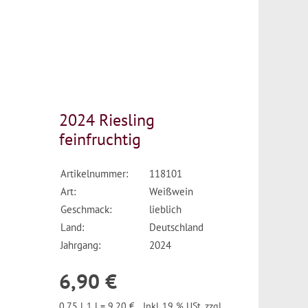
2024 Riesling
feinfruchtig
Artikelnummer:
118101
Art:
Weißwein
Geschmack:
lieblich
Land:
Deutschland
Jahrgang:
2024
6,90 €
0,75 l, 1 l = 9,20 €
Inkl. 19 % USt. zzgl.