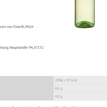
uren von Eiweiß, Milch
eburg, Hauptstraße 94, 67152
289kj / 69 kcal
4,6 g
4,0 g