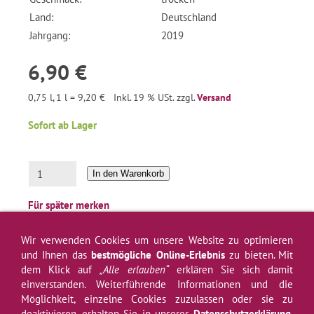
Land:
Deutschland
Jahrgang:
2019
6,90 €
0,75 l, 1 l = 9,20 €
Inkl. 19 % USt. zzgl.
Versand
Sofort ab Lager
In den Warenkorb
Für später merken
Wir verwenden Cookies um unsere Website zu optimieren
und Ihnen das
bestmögliche Online-Erlebnis
zu bieten. Mit
dem Klick auf
„Alle erlauben“
erklären Sie sich damit
einverstanden. Weiterführende Informationen und die
Impressum
AGB
Widerrufsrecht
Widerrufsformular
Datenschutz
Möglichkeit, einzelne Cookies zuzulassen oder sie zu
Hilfe
Newsletter
Versand
Kontakt
Über uns
Weinprobe
Zahlung
deaktivieren, erhalten Sie in unserer
Datenschutzerklärung
.