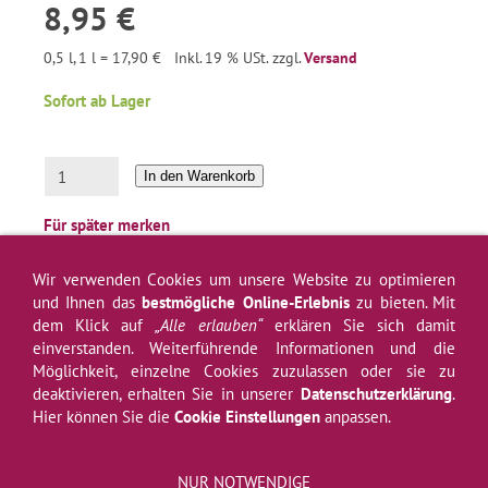
8,95 €
0,5 l, 1 l = 17,90 €
Inkl. 19 % USt. zzgl.
Versand
Sofort ab Lager
In den Warenkorb
Für später merken
Wir verwenden Cookies um unsere Website zu optimieren
und Ihnen das
bestmögliche Online-Erlebnis
zu bieten. Mit
dem Klick auf
„Alle erlauben“
erklären Sie sich damit
einverstanden. Weiterführende Informationen und die
Impressum
AGB
Widerrufsrecht
Widerrufsformular
Datenschutz
Möglichkeit, einzelne Cookies zuzulassen oder sie zu
Hilfe
Newsletter
Versand
Kontakt
Über uns
Weinprobe
Zahlung
deaktivieren, erhalten Sie in unserer
Datenschutzerklärung
.
Hier können Sie die
Cookie Einstellungen
anpassen.
Cookies
Jugendschutz
Vertrag widerrufen
NUR NOTWENDIGE