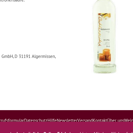
e GmbH, D 31191 Algermissen,
rufsformular
Datenschutz
Hilfe
Newsletter
Versand
Kontakt
Über uns
Wei