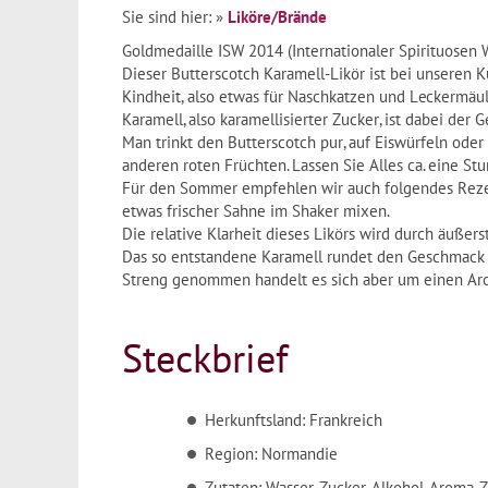
Sie sind hier:
»
Liköre/Brände
Goldmedaille ISW 2014 (Internationaler Spirituosen W
Dieser Butterscotch Karamell-Likör ist bei unseren 
Kindheit, also etwas für Naschkatzen und Leckermäu
Karamell, also karamellisierter Zucker, ist dabei d
Man trinkt den Butterscotch pur, auf Eiswürfeln oder
anderen roten Früchten. Lassen Sie Alles ca. eine S
Für den Sommer empfehlen wir auch folgendes Rezept
etwas frischer Sahne im Shaker mixen.
Die relative Klarheit dieses Likörs wird durch äußers
Das so entstandene Karamell rundet den Geschmack d
Streng genommen handelt es sich aber um einen Aro
Steckbrief
Herkunftsland: Frankreich
Region: Normandie
Zutaten: Wasser, Zucker, Alkohol, Aroma, 