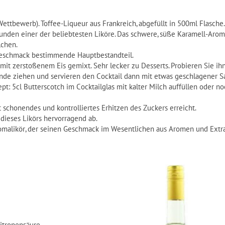
ettbewerb). Toffee-Liqueur aus Frankreich, abgefüllt in 500ml Flasche.
Kunden einer der beliebtesten Liköre. Das schwere, süße Karamell-Aro
lchen.
er Geschmack bestimmende Hauptbestandteil.
 mit zerstoßenem Eis gemixt. Sehr lecker zu Desserts. Probieren Sie i
tunde ziehen und servieren den Cocktail dann mit etwas geschlagener S
: 5cl Butterscotch im Cocktailglas mit kalter Milch auffüllen oder n
t schonendes und kontrolliertes Erhitzen des Zuckers erreicht.
ieses Likörs hervorragend ab.
malikör, der seinen Geschmack im Wesentlichen aus Aromen und Extrak
Zitronensäure.