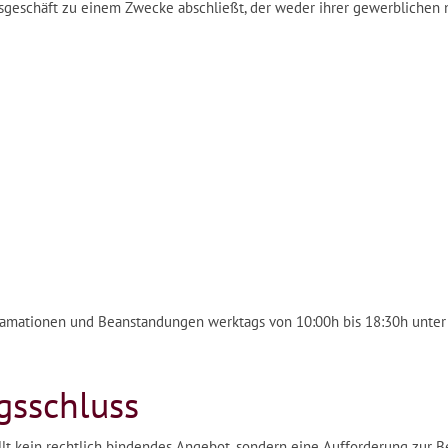
tsgeschäft zu einem Zwecke abschließt, der weder ihrer gewerblichen n
klamationen und Beanstandungen werktags von 10:00h bis 18:30h unte
gsschluss
llt kein rechtlich bindendes Angebot, sondern eine Aufforderung zur Be