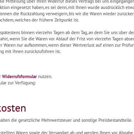
ie Mitteilung über Ihren Widerruf dieses Vertrags bei uns eingegange
aktion eingesetzt haben, es sei denn, mit Ihnen wurde ausdrücklich et
önnen die Rückzahlung verweigern, bis wir die Waren wieder zurücker
chdem, welches der frühere Zeitpunkt ist.
spätestens binnen vierzehn Tagen ab dem Tag, an dem Sie uns über den 
ahrt, wenn Sie die Waren vor Ablauf der Frist von vierzehn Tagen abs
er Waren nur aufkommen, wenn dieser Wertverlust auf einen zur Prüfun
 mit ihnen zurückzuführen ist.
er
Widerrufsformular
nutzen.
ular zur Verfügung:
kosten
alten die gesetzliche Mehrwertsteuer und sonstige Preisbestandteile.
tellten Waren sowie der Versandart ab und werden Ihnen vor Abgabe Ih